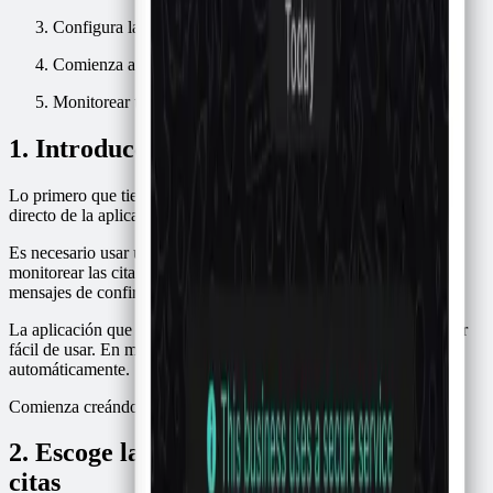
Configura la plantilla del mensaje de WhatsApp
Comienza a llenar tu agenda
Monitorear tu agenda
1. Introducción a Confirmafy
Lo primero que tienes que saber es que no es posible hacer esto
directo de la aplicación de WhatsApp o WhatsApp business.
Es necesario usar una aplicación externa que se encargue de
monitorear las citas en nuestra agenda y luego proceda a enviar
mensajes de confirmación por cada cita.
La aplicación que vamos a utilizar se llama Confirmafy, y es súper
fácil de usar. En menos 5 minutos estarás confirmando asistencia
automáticamente.
Comienza creándote una cuenta en
Confirmafy
.
2. Escoge la agenda donde guardarás las
citas