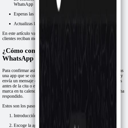
WhatsApp
Esperas las respuestas
Actualizas la agenda dependiendo de la respuesta
En este artículo vamos a automatizar este proceso para que tus
clientes reciban mensajes automáticos como este:
¿Cómo confirmar asistencia por
WhatsApp automáticamente?
Para confirmar asistencia por WhatsApp automáticamente necesitas
una app que se conecte a tu agenda, como Confirmafy. Confirmafy
envía un mensaje de WhatsApp a cada persona agendada 24 horas
antes de la cita o evento, registra si responde que sí o que no, y
marca en tu calendario quién confirmó, quién canceló y quién no ha
respondido.
Estos son los pasos que vamos a seguir:
Introducción a Confirmafy
Escoge la agenda donde guardarás las citas