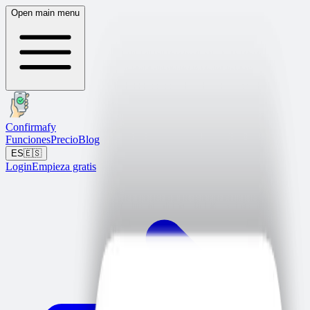
Open main menu
Confirmafy
Funciones
Precio
Blog
ES
🇪🇸
Login
Empieza gratis