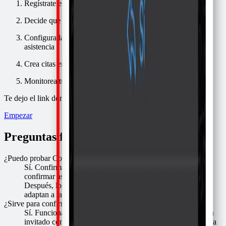
Regístrate en
Confirmafy
Decide que agenda usarás
Configura la plantilla del mensaje de confirmación de
asistencia
Crea citas en tu agenda
Monitorea tu agenda
Te dejo el link donde empezar:
Empezar
Preguntas frecuentes
¿Puedo probar Confirmafy gratis?
Sí. Confirmafy tiene 7 días de prueba gratis sin tarjeta para
confirmar asistencia por WhatsApp automáticamente.
Después, los planes empiezan en $12 USD al mes y se
adaptan a la cantidad de citas que confirmas.
¿Sirve para confirmar asistencia a eventos?
Sí. Funciona para citas, reuniones y eventos: agregas a cada
invitado con su número de WhatsApp y Confirmafy le envía