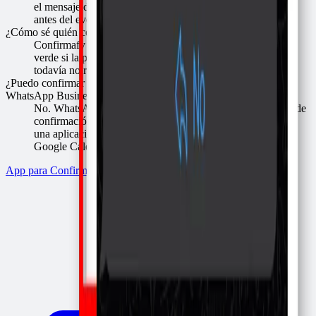
el mensaje de confirmación de asistencia automáticamente
antes del evento.
¿Cómo sé quién confirmó su asistencia?
Confirmafy marca cada cita en tu calendario con un color:
verde si la persona confirmó, rojo si canceló y amarillo si
todavía no responde. Así ves de un vistazo quién asistirá.
¿Puedo confirmar asistencia automáticamente desde WhatsApp o
WhatsApp Business?
No. WhatsApp y WhatsApp Business no envían mensajes de
confirmación automáticos por cada cita o evento. Necesitas
una aplicación como Confirmafy conectada a tu agenda o a
Google Calendar.
App para Confirmar por WhatsApp